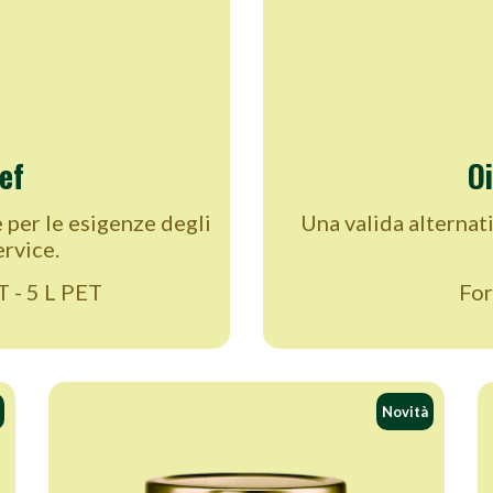
ef
O
per le esigenze degli
Una valida alternat
rvice.
T - 5 L PET
For
Novità