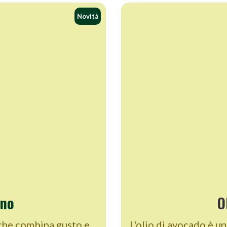
Novità
ano
O
che combina gusto e
L'olio di avocado è u