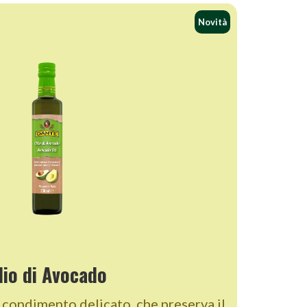
Novità
lio di Avocado
n condimento delicato, che preserva il