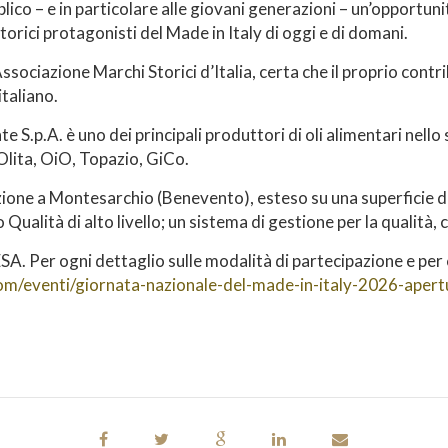
ico – e in particolare alle giovani generazioni – un’opportunit
orici protagonisti del Made in Italy di oggi e di domani.
Associazione Marchi Storici d’Italia, certa che il proprio con
italiano.
 S.p.A. è uno dei principali produttori di oli alimentari nello
 Olita, OiO, Topazio, GiCo.
ione a Montesarchio (Benevento), esteso su una superficie di
Qualità di alto livello; un sistema di gestione per la qualità, 
A. Per ogni dettaglio sulle modalità di partecipazione e per c
com/eventi/giornata-nazionale-del-made-in-italy-2026-apertu