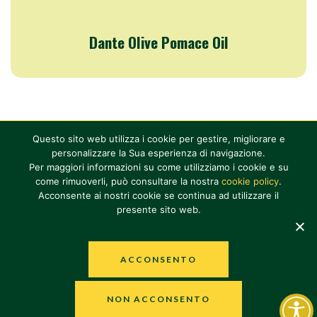
Dante Olive Pomace Oil
Questo sito web utilizza i cookie per gestire, migliorare e
SOCIAL
SOCIAL
SOCIAL
SOCIAL
personalizzare la Sua esperienza di navigazione.
Per maggiori informazioni su come utilizziamo i cookie e su
come rimuoverli, può consultare la nostra
cookie policy
.
© 2026
Olio Dante S.p.A.
Acconsente ai nostri cookie se continua ad utilizzare il
presente sito web.
P. IVA 12625121004
Tutti i diritti riservati
PRIVACY POLICY
·
COOKIE POLICY
·
ACCESSIBILITY STATEMENT
·
ACCONSENTO
WHISTLEBLOWING
NON ACCONSENTO